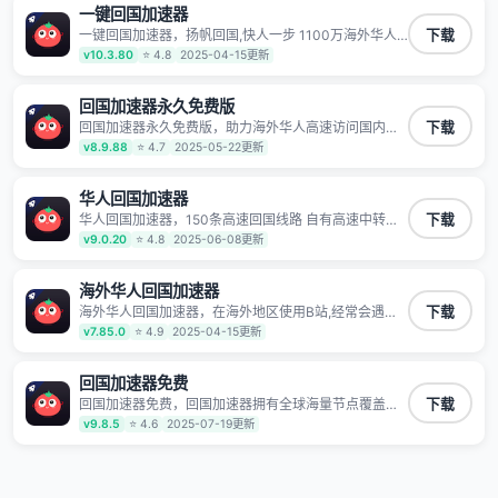
一键回国加速器
一键回国加速器，扬帆回国,快人一步 1100万海外华人
下载
都在用的音乐视频回国加速器 Android iOS Windows
v10.3.80
⭐ 4.8
2025-04-15更新
Mac TV VIP 支持多种加速场景 了解更多 看视频 全球高
速通道搭配第三方CDN节点,解锁加速腾讯视频、爱奇
艺、哔哩哔哩和优酷视频,在国外也能畅快追剧!
回国加速器永久免费版
回国加速器永久免费版，助力海外华人高速访问国内网
下载
络，快速开启国内各直播平台,解决国内视频、音乐卡顿
v8.9.88
⭐ 4.7
2025-05-22更新
问题；更能加速海量国服游戏，超低延迟稳定不掉线,畅
享国内网络！
华人回国加速器
华人回国加速器，150条高速回国线路 自有高速中转节
下载
点 无需注册 一键连接 提供高速线路 应用内直达视频音
v9.0.20
⭐ 4.8
2025-06-08更新
乐app,快人一步 应用模式 App互不干扰 不间断的隐私保
护 数据加密 隐私保护 保持高速同时确保数据不泄露 阻
止第三方对数据进行窃取和监听
海外华人回国加速器
海外华人回国加速器，在海外地区使用B站,经常会遇到B
下载
站地区版权限制/网络IP屏蔽,缓冲卡顿等问题,使用我们
v7.85.0
⭐ 4.9
2025-04-15更新
的哔哩哔哩专用回国VPN,可加速解决各类网络问题,一键
网络回国,全球智能专线为您提供最优线路,一对一技术客
服7*24小时服务。
回国加速器免费
回国加速器免费，回国加速器拥有全球海量节点覆盖，
下载
运营商专线不卡顿超稳定，专为海外华人和留学生打
v9.8.5
⭐ 4.6
2025-07-19更新
造，帮助海外华人免除地域限制，随时高速稳定低延迟
玩国服游戏、观看高清视频、听高品质音乐。