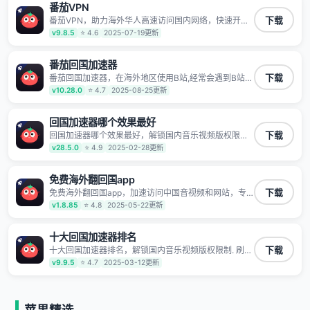
番茄VPN
TV、西瓜视频、QQ音乐、网易云音乐、酷狗音乐、YY
等主流网站应用解除限制，带你穿梭加速回国。目前已
番茄VPN，助力海外华人高速访问国内网络，快速开启
下载
有上百万用户，用户整体好评95%以上，一对一在线客
国内各直播平台,解决国内视频、音乐卡顿问题；更能加
v9.8.5
⭐ 4.6
2025-07-19更新
服支持，保障你的使用体验。
速海量国服游戏，超低延迟稳定不掉线,畅享国内网络！
番茄回国加速器
番茄回国加速器，在海外地区使用B站,经常会遇到B站地
下载
区版权限制/网络IP屏蔽,缓冲卡顿等问题,使用我们的哔
v10.28.0
⭐ 4.7
2025-08-25更新
哩哔哩专用回国VPN,可加速解决各类网络问题,一键网络
回国,全球智能专线为您提供最优线路,一对一技术客服
7*24小时服务。
回国加速器哪个效果最好
回国加速器哪个效果最好，解锁国内音乐视频版权限制.
下载
刷剧不卡，高清秒开. 有效降低国服游戏延迟. 提升国内
v28.5.0
⭐ 4.9
2025-02-28更新
主流应用访问速度 ; 独创加速黑科技 · 海量边缘. 动态多
线. 智能流控。
免费海外翻回国app
免费海外翻回国app，加速访问中国音视频和网站，专
下载
业回国加速器，帮你加速访问优酷、bilibili、腾讯视频、
v1.8.85
⭐ 4.8
2025-05-22更新
爱奇艺等，加速国服游戏，例如原神、阴阳师、和平精
英、使命召唤、天涯明月刀、一梦江湖、幻书启示录、
明日方舟、战双帕弥什、sky光·遇、另一个伊甸园等国
十大回国加速器排名
内各种服务,回国加速器致力于帮助海外华人和留学生、
十大回国加速器排名，解锁国内音乐视频版权限制. 刷剧
下载
港澳台地区用户提供最好的回国游戏和音乐视频加速服
不卡，高清秒开. 有效降低国服游戏延迟. 提升国内主流
v9.9.5
⭐ 4.7
2025-03-12更新
务，可以在海外或港澳台地区流畅加速国服游戏和音视
应用访问速度 ; 独创加速黑科技 · 海量边缘. 动态多线. 智
频服务，提供专业稳定的全球回国线路和游戏加速专
能流控。
线。能加速访问优酷、爱奇艺、腾讯视频、B站、芒果
TV、西瓜视频、QQ音乐、网易云音乐、酷狗音乐、YY
等主流网站应用解除限制，带你穿梭加速回国。目前已
苹果精选