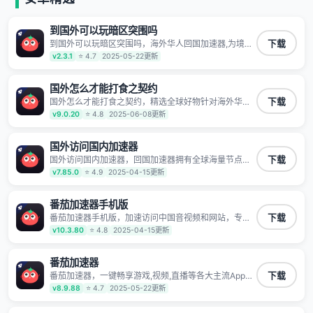
到国外可以玩暗区突围吗
到国外可以玩暗区突围吗，海外华人回国加速器,为境外
下载
华人解决海外怎么听歌?海外怎么看剧?海外怎么玩游戏
v2.3.1
⭐ 4.7
2025-05-22更新
不卡等境外难题,全球回国稳定国内节点,专业、流畅加速
让海外党们一键轻松回国,简单好用
国外怎么才能打食之契约
国外怎么才能打食之契约，精选全球好物针对海外华
下载
人、留学生和海外出差用户打造的一款高质量专属回国
v9.0.20
⭐ 4.8
2025-06-08更新
加速器,只要身处海外即可一键加速畅享国内网络:追剧听
歌、影音娱乐、游戏电竞、赛事直播、商务办公、炒股
等多场景的应用及网络加速
国外访问国内加速器
国外访问国内加速器，回国加速器拥有全球海量节点覆
下载
盖，运营商专线不卡顿超稳定，专为海外华人和留学生
v7.85.0
⭐ 4.9
2025-04-15更新
打造，帮助海外华人免除地域限制，随时高速稳定低延
迟玩国服游戏、观看高清视频、听高品质音乐。
番茄加速器手机版
番茄加速器手机版，加速访问中国音视频和网站，专业
下载
回国加速器，帮你加速访问优酷、bilibili、腾讯视频、爱
v10.3.80
⭐ 4.8
2025-04-15更新
奇艺等，加速国服游戏，例如原神、阴阳师、和平精
英、使命召唤、天涯明月刀、一梦江湖、幻书启示录、
明日方舟、战双帕弥什、sky光·遇、另一个伊甸园等国
番茄加速器
内各种服务,回国加速器致力于帮助海外华人和留学生、
番茄加速器，一键畅享游戏,视频,直播等各大主流App应
下载
港澳台地区用户提供最好的回国游戏和音乐视频加速服
用,视频加载极速不卡顿。人在海外听歌,玩国服游戏 简
v8.9.88
⭐ 4.7
2025-05-22更新
务，可以在海外或港澳台地区流畅加速国服游戏和音视
单易用。
频服务，提供专业稳定的全球回国线路和游戏加速专
线。能加速访问优酷、爱奇艺、腾讯视频、B站、芒果