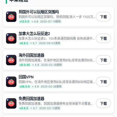
有上百万用户，用户整体好评95%以上，一对一在线客
服支持，保障你的使用体验。
到国外可以玩暗区突围吗
到国外可以玩暗区突围吗，扬帆回国,快人一步 1100万
下载
海外华人都在用的音乐视频回国加速器 Android iOS
v12.5.0
⭐ 4.8
2025-07-19更新
Windows Mac TV VIP 支持多种加速场景 了解更多 看
视频 全球高速通道搭配第三方CDN节点,解锁加速腾讯
视频、爱奇艺、哔哩哔哩和优酷视频,在国外也能畅快追
加拿大怎么玩征途2
剧!
加拿大怎么玩征途2，150条高速回国线路 自有高速中转
下载
节点 无需注册 一键连接 提供高速线路 应用内直达视频
v6.8.2
⭐ 4.7
2025-09-03更新
音乐app,快人一步 应用模式 App互不干扰 不间断的隐私
保护 数据加密 隐私保护 保持高速同时确保数据不泄露
阻止第三方对数据进行窃取和监听
海外回国加速器
海外回国加速器，在海外地区使用B站,经常会遇到B站地
下载
区版权限制/网络IP屏蔽,缓冲卡顿等问题,使用我们的哔
v8.0.45
⭐ 4.9
2025-02-28更新
哩哔哩专用回国VPN,可加速解决各类网络问题,一键网络
回国,全球智能专线为您提供最优线路,一对一技术客服
7*24小时服务。
回国VPN
回国VPN，在海外地区使用B站,经常会遇到B站地区版权
下载
限制/网络IP屏蔽,缓冲卡顿等问题,使用我们的哔哩哔哩
v28.5.0
⭐ 4.9
2025-02-28更新
专用回国VPN,可加速解决各类网络问题,一键网络回国,
全球智能专线为您提供最优线路,一对一技术客服7*24小
时服务。
免费回国加速器
免费回国加速器，回国加速器拥有全球海量节点覆盖，
下载
运营商专线不卡顿超稳定，专为海外华人和留学生打
v9.9.5
⭐ 4.7
2025-03-12更新
造，帮助海外华人免除地域限制，随时高速稳定低延迟
玩国服游戏、观看高清视频、听高品质音乐。