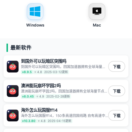
Windows
Mac
最新软件
到国外可以玩暗区突围吗
到国外可以玩暗区突围吗，回国加速器拥有全球海量节
下载
点覆盖，运营商专线不卡顿超稳定，专为海外华人和留
v8.9.5
⭐ 4.8
2025-03-12更新
学生打造，帮助海外华人免除地域限制，随时高速稳定
低延迟玩国服游戏、观看高清视频、听高品质音乐。
澳洲能玩崩坏学园2吗
澳洲能玩崩坏学园2吗，回国加速器拥有全球海量节点覆
下载
盖，运营商专线不卡顿超稳定，专为海外华人和留学生
v8.0.45
⭐ 4.9
2025-02-28更新
打造，帮助海外华人免除地域限制，随时高速稳定低延
迟玩国服游戏、观看高清视频、听高品质音乐。
海外怎么玩国服ff14
海外怎么玩国服ff14，150条高速回国线路 自有高速中
下载
转节点 无需注册 一键连接 提供高速线路 应用内直达视
v10.3.80
⭐ 4.8
2025-04-15更新
频音乐app,快人一步 应用模式 App互不干扰 不间断的隐
私保护 数据加密 隐私保护 保持高速同时确保数据不泄